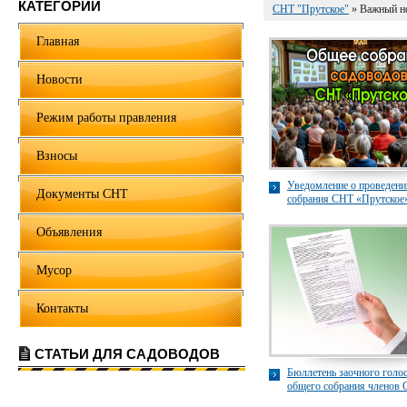
КАТЕГОРИИ
СНТ "Прутское"
» Важный н
Главная
Новости
Режим работы правления
Взносы
Уведомление о проведени
Документы СНТ
собрания СНТ «Прутское» 
Объявления
Мусор
Контакты
СТАТЬИ ДЛЯ САДОВОДОВ
Бюллетень заочного голо
общего собрания членов
«Прутское» в 2024 году.