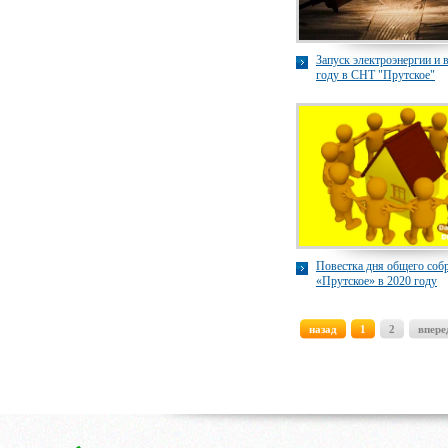
Запуск электроэнергии и 
году в СНТ "Прутское"
Повестка дня общего со
«Прутское» в 2020 году
назад
1
2
впере