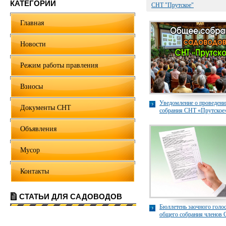
КАТЕГОРИИ
СНТ "Прутское"
Главная
Новости
Режим работы правления
Взносы
Уведомление о проведени
Документы СНТ
собрания СНТ «Прутское» 
Объявления
Мусор
Контакты
СТАТЬИ ДЛЯ САДОВОДОВ
Бюллетень заочного голо
общего собрания членов
«Прутское» в 2024 году.