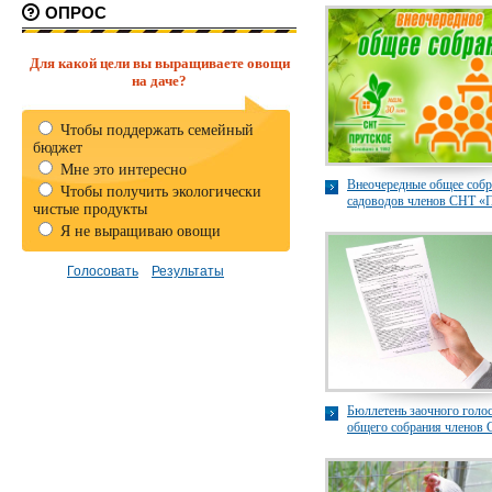
ОПРОС
Для какой цели вы выращиваете овощи
на даче?
Чтобы поддержать семейный
бюджет
Мне это интересно
Внеочередные общее собр
Чтобы получить экологически
садоводов членов СНТ «
чистые продукты
Я не выращиваю овощи
Бюллетень заочного голо
общего собрания членов
«Прутское» в 2022 году.